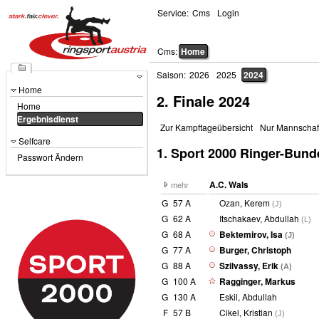
Service:
Cms
Login
Cms:
Home
Saison:
2026
2025
2024
Home
2. Finale
2024
Home
Ergebnisdienst
Zur Kampftageübersicht
Nur Mannschaf
Selfcare
1. Sport 2000 Ringer-Bunde
Passwort Ändern
A.C. Wals
mehr
G
57 A
Ozan, Kerem
(J)
G
62 A
Itschakaev, Abdullah
(L)
G
68 A
Bektemirov, Isa
(J)
G
77 A
Burger, Christoph
G
88 A
Szilvassy, Erik
(A)
G
100 A
Ragginger, Markus
G
130 A
Eskil, Abdullah
F
57 B
Cikel, Kristian
(J)