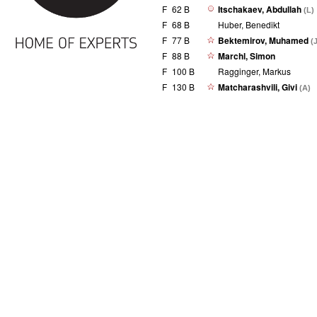
F
62 B
Itschakaev, Abdullah
(L)
F
68 B
Huber, Benedikt
F
77 B
Bektemirov, Muhamed
(
F
88 B
Marchl, Simon
F
100 B
Ragginger, Markus
F
130 B
Matcharashvili, Givi
(A)