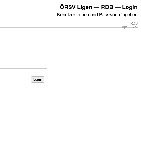
ÖRSV Ligen — RDB — Login
Benutzernamen und Passwort eingeben
RDB
op:l — xo:
Login