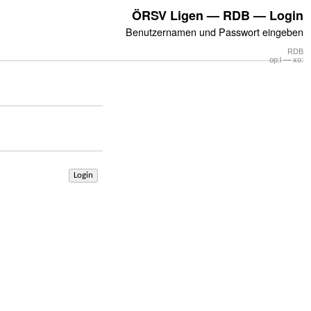
ÖRSV Ligen — RDB — Login
Benutzernamen und Passwort eingeben
RDB
op:l — xo:
Login