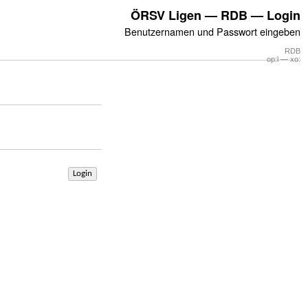
ÖRSV Ligen — RDB — Login
Benutzernamen und Passwort eingeben
RDB
op:l — xo:
Login