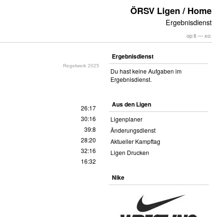
ÖRSV Ligen / Home
Ergebnisdienst
op:lt — xo:
Ergebnisdienst
Regelwerk 2025
Du hast keine Aufgaben im
Ergebnisdienst.
Aus den Ligen
26:17
30:16
Ligenplaner
39:8
Änderungsdienst
28:20
Aktueller Kampftag
32:16
Ligen Drucken
16:32
Nike