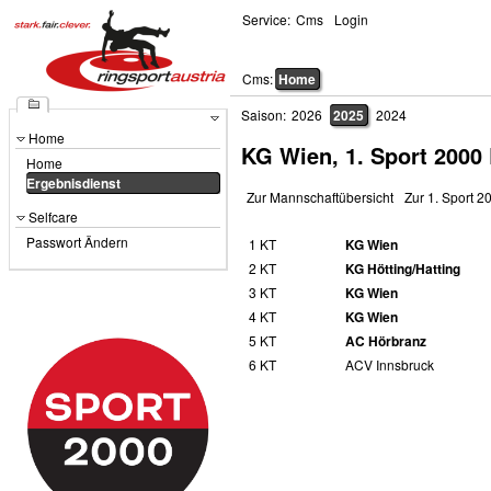
Service:
Cms
Login
Cms:
Home
Saison:
2026
2025
2024
Home
KG Wien, 1. Sport 2000
Home
Ergebnisdienst
Zur Mannschaftübersicht
Zur 1. Sport 2
Selfcare
Passwort Ändern
1 KT
KG Wien
2 KT
KG Hötting/Hatting
3 KT
KG Wien
4 KT
KG Wien
5 KT
AC Hörbranz
6 KT
ACV Innsbruck