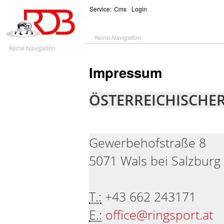
Service:
Cms
Login
Keine Navigation
Keine Navigation
Impressum
ÖSTERREICHISCHE
Gewerbehofstraße 8
5071 Wals bei Salzburg
T.:
+43 662 243171
E.:
office@ringsport.at