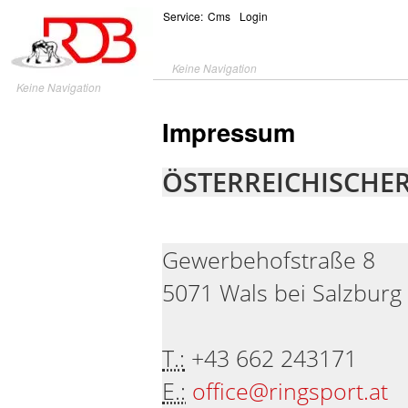
Service:
Cms
Login
Keine Navigation
Keine Navigation
Impressum
ÖSTERREICHISCHE
Gewerbehofstraße 8
5071 Wals bei Salzburg
T.:
+43 662 243171
E.:
office@ringsport.at