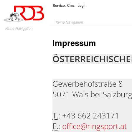
Service:
Cms
Login
Keine Navigation
Keine Navigation
Impressum
ÖSTERREICHISCH
Gewerbehofstraße 8
5071 Wals bei Salzbur
T.:
+43 662 243171
E.:
office@ringsport.at