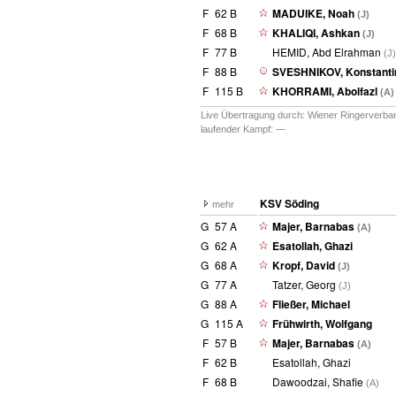
F
62 B
MADUIKE, Noah
(J)
F
68 B
KHALIQI, Ashkan
(J)
F
77 B
HEMID, Abd Elrahman
(J)
F
88 B
SVESHNIKOV, Konstanti
F
115 B
KHORRAMI, Abolfazl
(A)
Live Übertragung durch: Wiener Ringerverba
laufender Kampf: —
KSV Söding
mehr
G
57 A
Majer, Barnabas
(A)
G
62 A
Esatollah, Ghazi
G
68 A
Kropf, David
(J)
G
77 A
Tatzer, Georg
(J)
G
88 A
Fließer, Michael
G
115 A
Frühwirth, Wolfgang
F
57 B
Majer, Barnabas
(A)
F
62 B
Esatollah, Ghazi
F
68 B
Dawoodzai, Shafie
(A)