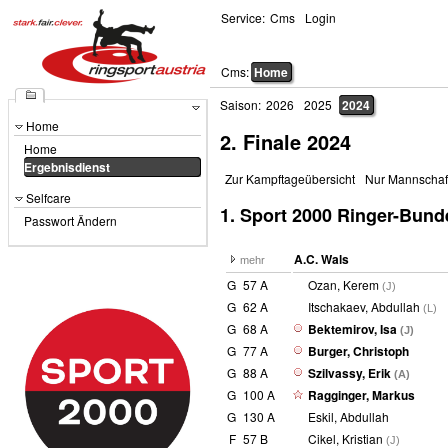
Service:
Cms
Login
Cms:
Home
Saison:
2026
2025
2024
Home
2. Finale
2024
Home
Ergebnisdienst
Zur Kampftageübersicht
Nur Mannschaf
Selfcare
1. Sport 2000 Ringer-Bunde
Passwort Ändern
A.C. Wals
mehr
G
57 A
Ozan, Kerem
(J)
G
62 A
Itschakaev, Abdullah
(L)
G
68 A
Bektemirov, Isa
(J)
G
77 A
Burger, Christoph
G
88 A
Szilvassy, Erik
(A)
G
100 A
Ragginger, Markus
G
130 A
Eskil, Abdullah
F
57 B
Cikel, Kristian
(J)