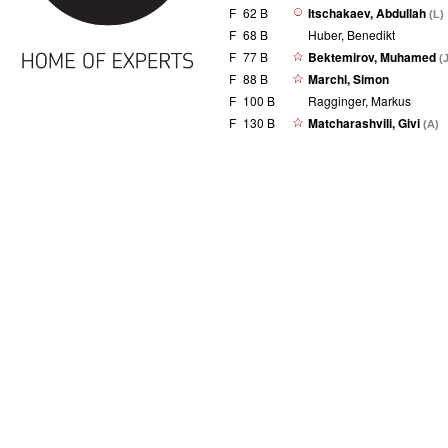
F
62 B
Itschakaev, Abdullah
(L)
F
68 B
Huber, Benedikt
F
77 B
Bektemirov, Muhamed
(
F
88 B
Marchl, Simon
F
100 B
Ragginger, Markus
F
130 B
Matcharashvili, Givi
(A)