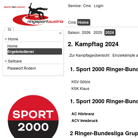
Service:
Cms
Login
Cms:
Home
Saison:
2026
2025
2024
Home
2. Kampftag 2024
Home
Ergebnisdienst
Zur Kampftageübersicht
Einzelkämpfe 
Selfcare
1. Sport 2000 Ringer-Bund
Passwort Ändern
KSV Götzis
KSK Klaus
1. Sport 2000 Ringer-Bund
AC Hörbranz
ACV Innsbruck
2 Ringer-Bundesliga Gru