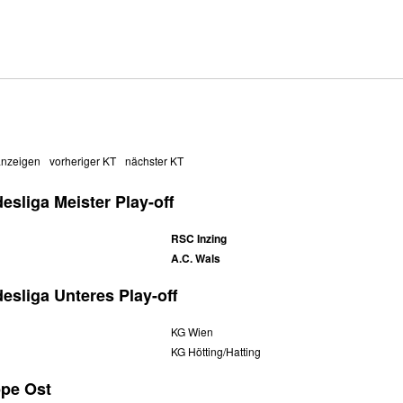
anzeigen
vorheriger KT
nächster KT
esliga Meister Play-off
RSC Inzing
A.C. Wals
esliga Unteres Play-off
KG Wien
KG Hötting/Hatting
ppe Ost