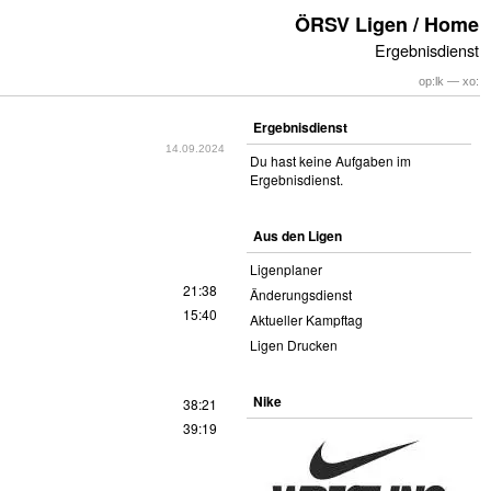
ÖRSV Ligen / Home
Ergebnisdienst
op:lk — xo:
Ergebnisdienst
14.09.2024
Du hast keine Aufgaben im
Ergebnisdienst.
Aus den Ligen
Ligenplaner
21:38
Änderungsdienst
15:40
Aktueller Kampftag
Ligen Drucken
Nike
38:21
39:19