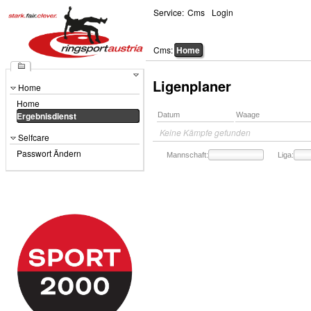
Service:
Cms
Login
Cms:
Home
Ligenplaner
Home
Home
Ergebnisdienst
Datum
Waage
Keine Kämpfe gefunden
Selfcare
Passwort Ändern
Mannschaft:
Liga: