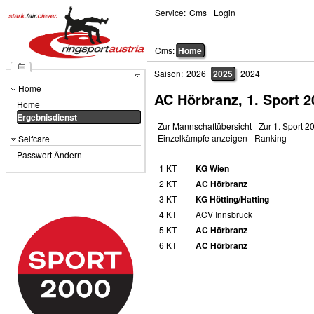
Service:
Cms
Login
Cms:
Home
Saison:
2026
2025
2024
Home
AC Hörbranz, 1. Sport 
Home
Ergebnisdienst
Zur Mannschaftübersicht
Zur 1. Sport 2
Einzelkämpfe anzeigen
Ranking
Selfcare
Passwort Ändern
1 KT
KG Wien
2 KT
AC Hörbranz
3 KT
KG Hötting/Hatting
4 KT
ACV Innsbruck
5 KT
AC Hörbranz
6 KT
AC Hörbranz