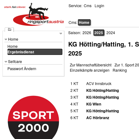
Service:
Cms
Login
Cms:
Home
Saison:
2026
2025
2024
Home
KG Hötting/Hatting, 1. 
Home
2025
Ergebnisdienst
Selfcare
Zur Mannschaftübersicht
Zur 1. Sport 2
Passwort Ändern
Einzelkämpfe anzeigen
Ranking
1 KT
ACV Innsbruck
2 KT
KG Hötting/Hatting
3 KT
KG Hötting/Hatting
4 KT
KG Wien
5 KT
KG Hötting/Hatting
6 KT
AC Hörbranz