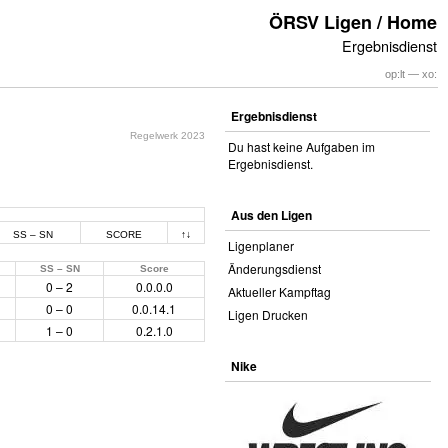
ÖRSV Ligen / Home
Ergebnisdienst
op:lt — xo:
Ergebnisdienst
Regelwerk 2023
Du hast keine Aufgaben im
Ergebnisdienst.
Aus den Ligen
SS – SN
SCORE
↑↓
Ligenplaner
Änderungsdienst
SS – SN
Score
0 – 2
0.0.0.0
Aktueller Kampftag
0 – 0
0.0.14.1
Ligen Drucken
1 – 0
0.2.1.0
Nike