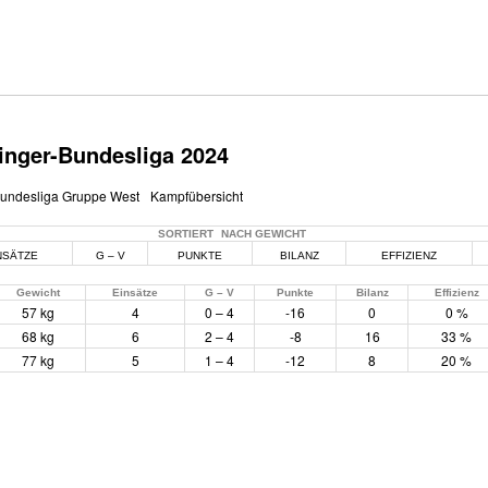
Ringer-Bundesliga 2024
Bundesliga Gruppe West
Kampfübersicht
SORTIERT
NACH GEWICHT
NSÄTZE
G – V
PUNKTE
BILANZ
EFFIZIENZ
Gewicht
Einsätze
G – V
Punkte
Bilanz
Effizienz
57 kg
4
0 – 4
-16
0
0 %
68 kg
6
2 – 4
-8
16
33 %
77 kg
5
1 – 4
-12
8
20 %