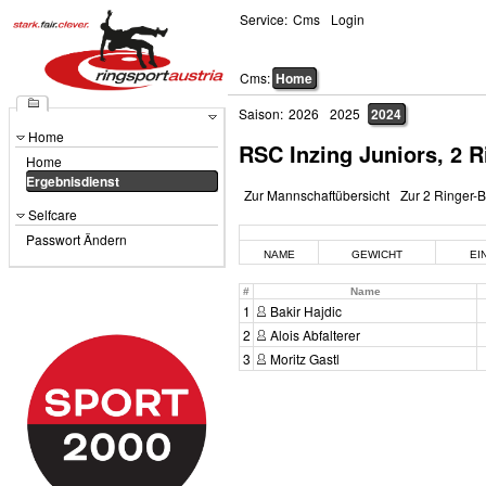
Service:
Cms
Login
Cms:
Home
Saison:
2026
2025
2024
Home
RSC Inzing Juniors, 2 
Home
Ergebnisdienst
Zur Mannschaftübersicht
Zur 2 Ringer-
Selfcare
Passwort Ändern
NAME
GEWICHT
EI
#
Name
1
Bakir Hajdic
2
Alois Abfalterer
3
Moritz Gastl