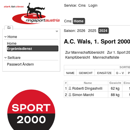
Service:
Cms
Login
Cms:
Home
Saison:
2026
2025
2024
Home
A.C. Wals, 1. Sport 200
Home
Ergebnisdienst
Zur Mannschaftübersicht
Zur 1. Sport 2
Kampfübersicht
Mannschaftsliste
Selfcare
Passwort Ändern
SORTI
NAME
GEWICHT
EINSÄTZE
G – V
P
#
Name
Gewicht
Eins
1
Roberti Dingashvili
62 kg
2
Simon Marchl
88 kg