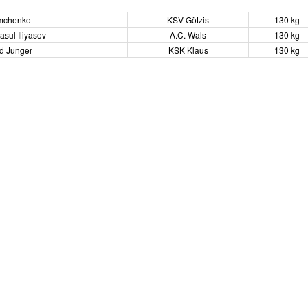
mchenko
KSV Götzis
130 kg
ul Iliyasov
A.C. Wals
130 kg
d Junger
KSK Klaus
130 kg