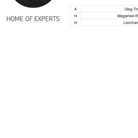
A
Oleg Ti
H
Magamed Ras
H
Leonhar