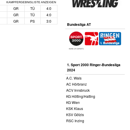
KAMPFERGEBNISLISTE ANZEIGEN
GR
TÜ
4:0
GR
TÜ
4:0
GR
PS
3:0
Bundesliga AT
1. Sport 2000 Ringer-Bundesliga
2024
A.C. Wals
AC Hörbranz
ACV Innsbruck
KG Hötting/Hatting
KG Wien
KSK Klaus
KSV Götzis
RSC Inzing