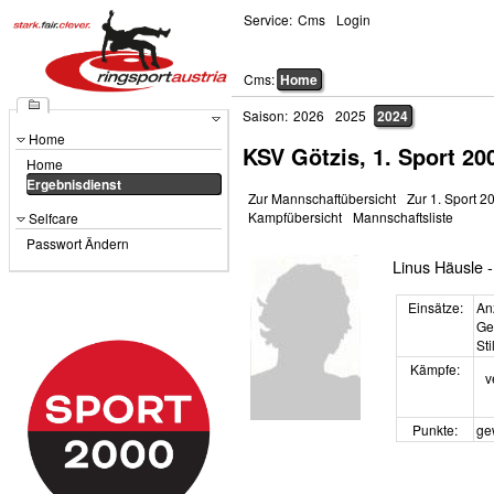
Service:
Cms
Login
Cms:
Home
Saison:
2026
2025
2024
Home
KSV Götzis, 1. Sport 20
Home
Ergebnisdienst
Zur Mannschaftübersicht
Zur 1. Sport 2
Kampfübersicht
Mannschaftsliste
Selfcare
Passwort Ändern
Linus Häusle -
Einsätze:
An
Ge
Sti
Kämpfe:
v
Punkte:
ge