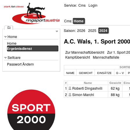
Service:
Cms
Login
Cms:
Home
Saison:
2026
2025
2024
Home
A.C. Wals, 1. Sport 200
Home
Ergebnisdienst
Zur Mannschaftübersicht
Zur 1. Sport 2
Kampfübersicht
Mannschaftsliste
Selfcare
Passwort Ändern
SORTI
NAME
GEWICHT
EINSÄTZE
G – V
P
#
Name
Gewicht
Eins
1
Roberti Dingashvili
62 kg
2
Simon Marchl
88 kg