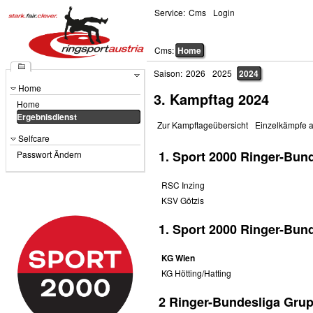
Service:
Cms
Login
Cms:
Home
Saison:
2026
2025
2024
Home
3. Kampftag 2024
Home
Ergebnisdienst
Zur Kampftageübersicht
Einzelkämpfe 
Selfcare
1. Sport 2000 Ringer-Bund
Passwort Ändern
RSC Inzing
KSV Götzis
1. Sport 2000 Ringer-Bund
KG Wien
KG Hötting/Hatting
2 Ringer-Bundesliga Gru